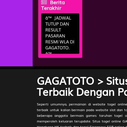
Berita
Terakhir
â™ JADWAL
TUTUP DAN
RESULT
PASARAN
RESMI WLA DI
GAGATOTO.
â™
28-03-2023
18:17:27
Title 2
GAGATOTO > Situs 
15-03-2023
14:52:12
Terbaik Dengan P
Title 3
15-03-2023
14:52:12
Seperti umumnya, permainan di website togel onlin
terbaik untuk kalian bermain pada website slot dan to
beberapa anggota bermain games taruhan togel o
memperoleh keluaran terupdate. Situs togel online 
Hongkong HK terbaik dan togel Singapore SGP paling di