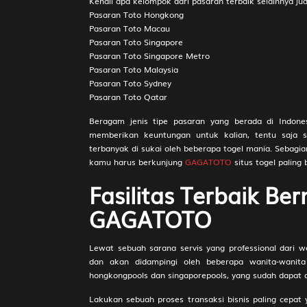
Kenali apa kelompok dari pasaran terbaik selainnya jud
Pasaran Toto Hongkong
Pasaran Toto Macau
Pasaran Toto Singapore
Pasaran Toto Singapore Metro
Pasaran Toto Malaysia
Pasaran Toto Sydney
Pasaran Toto Qatar
Beragam jenis tipe pasaran yang berada di Indone
memberikan keuntungan untuk kalian, tentu saja s
terbanyak di sukai oleh beberapa togel mania. Sebagian
kamu harus berkunjung
GAGATOTO
situs togel paling 
Fasilitas Terbaik Be
GAGATOTO
Lewat sebuah sarana servis yang professional dari 
dan akan didampingi oleh beberapa wanita-wani
hongkongpools dan singaporepools, yang sudah dapat d
Lakukan sebuah proses transaksi bisnis paling cepa