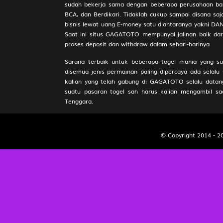
sudah bekerja sama dengan beberapa perusahaan bank 
BCA, dan Berdikari. Tidaklah cukup sampai disana saj
bisnis lewat uang E-money satu diantaranya yakni D
Saat ini situs GAGATOTO mempunyai jalinan baik da
proses deposit dan withdraw dalam sehari-harinya.
Sarana terbaik untuk beberapa togel mania yang
disemua jenis permainan paling dipercaya ada selalu
kalian yang telah gabung di GAGATOTO selalu datan
suatu pasaran togel sah harus kalian mengambil sa
Tenggara.
© Copyright 2014 - 